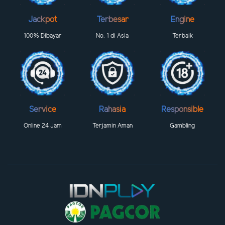
Jackpot
Terbesar
Engine
100% Dibayar
No. 1 di Asia
Terbaik
Service
Rahasia
Responsible
Online 24 Jam
Terjamin Aman
Gambling