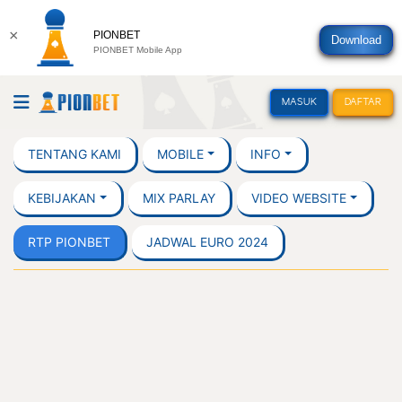
×
PIONBET
Download
PIONBET Mobile App
MASUK
DAFTAR
TENTANG KAMI
MOBILE
INFO
KEBIJAKAN
MIX PARLAY
VIDEO WEBSITE
RTP PIONBET
JADWAL EURO 2024